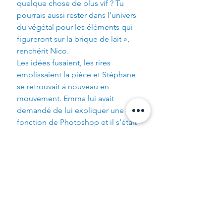
quelque chose de plus vif ? Tu 
pourrais aussi rester dans l’univers 
du végétal pour les éléments qui 
figureront sur la brique de lait », 
renchérit Nico.
Les idées fusaient, les rires 
emplissaient la pièce et Stéphane 
se retrouvait à nouveau en 
mouvement. Emma lui avait 
demandé de lui expliquer une 
fonction de Photoshop et il s’était 
empressé de le faire, même si au 
fond de lui, il savait qu’elle avait 
verbalisé cette requête, 
uniquement dans le but qu’il 
touche 
enfin
 au logiciel. Après 
tout, tout le monde savait ajouter 
de l’ombre à une police.
Le lendemain matin, pour la 