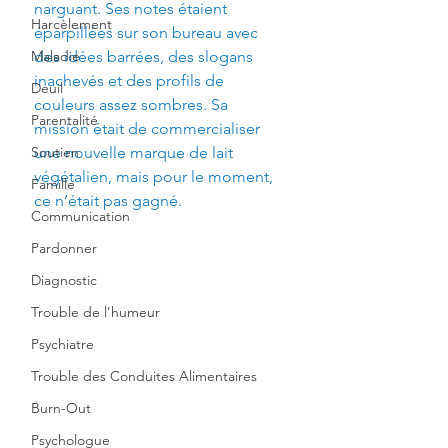
narguant. Ses notes étaient 
Harcèlement
éparpillées sur son bureau avec 
Maladie
des idées barrées, des slogans 
inachevés et des profils de 
Deuil
couleurs assez sombres. Sa 
Parentalité
mission était de commercialiser 
Soutien
une nouvelle marque de lait 
végétalien, mais pour le moment, 
Famille
ce n’était pas gagné.
Communication
Pardonner
Diagnostic
Trouble de l'humeur
Psychiatre
Trouble des Conduites Alimentaires
Burn-Out
Psychologue