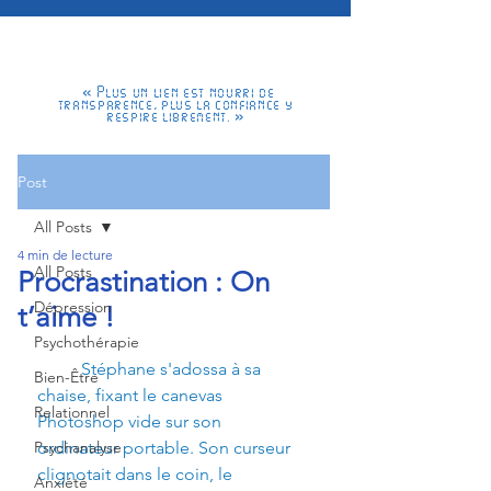
« Plus un lien est nourri de
transparence, plus la confiance y
respire librement. »
Post
All Posts
4 min de lecture
All Posts
Procrastination : On
Dépression
t’aime !
Psychothérapie
Stéphane s'adossa à sa 
Bien-Être
chaise, fixant le canevas 
Relationnel
Photoshop vide sur son 
Psychanalyse
ordinateur portable. Son curseur 
clignotait dans le coin, le 
Anxiété