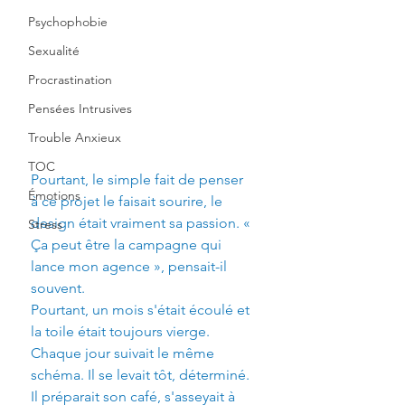
Psychophobie
Sexualité
Procrastination
Pensées Intrusives
Trouble Anxieux
TOC
Pourtant, le simple fait de penser 
Émotions
à ce projet le faisait sourire, le 
design était vraiment sa passion. « 
Stress
Ça peut être la campagne qui 
lance mon agence », pensait-il 
souvent.
Pourtant, un mois s'était écoulé et 
la toile était toujours vierge.
Chaque jour suivait le même 
schéma. Il se levait tôt, déterminé. 
Il préparait son café, s'asseyait à 