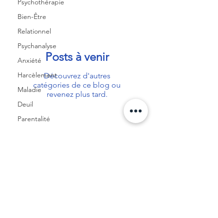
Psychothérapie
Bien-Être
Relationnel
Psychanalyse
Posts à venir
Anxiété
Harcèlement
Découvrez d'autres
catégories de ce blog ou
Maladie
revenez plus tard.
Deuil
Parentalité
Soutien
Famille
Communication
Pardonner
Diagnostic
CGU
RGPD
🍪
Codes de déontologie
Trouble de
l'humeur
CGV