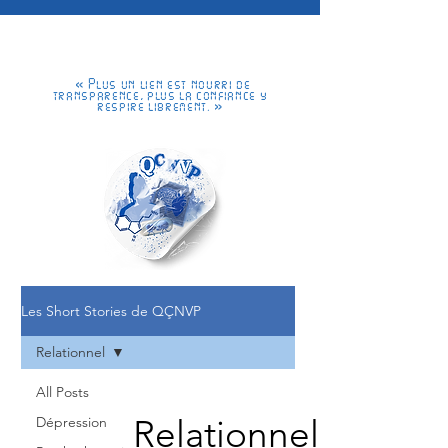
« Plus un lien est nourri de
transparence, plus la confiance y
respire librement. »
Les Short Stories de QÇNVP
Relationnel
All Posts
Relationnel
Dépression