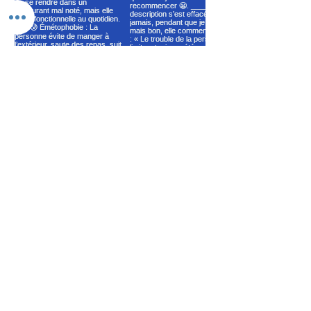
Voir plus
N°de Siret :
84007903200024
RGPD
Codes de déontologie
CGU
CGV
🍪
Rue de l'industrie, 97122, Baie-Mahault, GUADELOUPE
Rue des Pirogues de Bercy, 75012, Paris, FRANCE