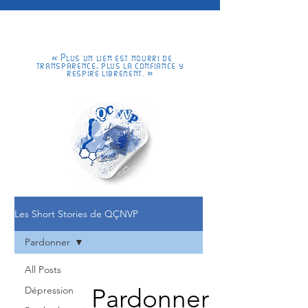
« Plus un lien est nourri de
transparence, plus la confiance y
respire librement. »
Les Short Stories de QÇNVP
Pardonner
All Posts
Pardonner
Dépression