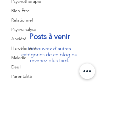
Psychothérapie
Bien-Être
Relationnel
Psychanalyse
Posts à venir
Anxiété
Harcèlement
Découvrez d'autres
catégories de ce blog ou
Maladie
revenez plus tard.
Deuil
Parentalité
Soutien
Famille
Communication
Pardonner
Diagnostic
CGU
RGPD
🍪
Codes de déontologie
Trouble de
l'humeur
CGV