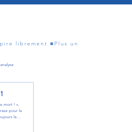
spire librement ■
analyse
Famille
.1
as mort ! ».
rase pour la
chiatre
oujours la
 dans sa
ion aussi