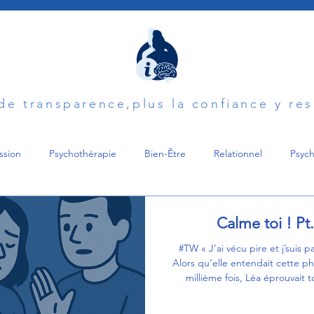
 de transparence,plus la confiance y re
ssion
Psychothérapie
Bien-Être
Relationnel
Psych
Harcèlement
Maladie
Deuil
Parentalité
Soutien
Calme toi ! Pt
#TW « J’ai vécu pire et j’suis p
Alors qu’elle entendait cette ph
n
Pardonner
Diagnostic
Trouble de l'humeur
Psy
millième fois, Léa éprouvait t
même sensation désagréable
poitrine. C'était une déclarat