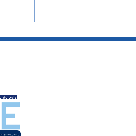
hobie
afé sur son
i, elle a
t de son
 totalement
OC
, je ne
t-il affirmé
mande d'une
ontologie