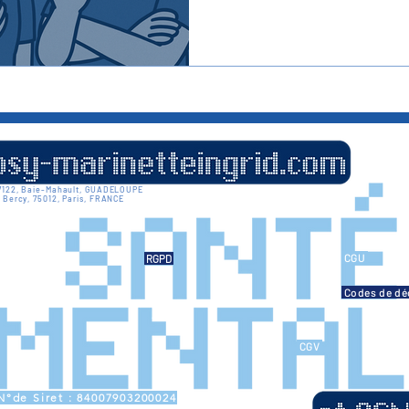
nduites Alimentaires
Burn-Out
Psychologue
Psychop
fréquente que les taches de c
agenda de bureau. Aujourd'hu
entendu ces mots de la par
supérieur, M. Carvé, un homme
Procrastination
Pensées Intrusives
Trouble Anxieux
T
dépourvu d’empathie. « Léa
comprends pas le problème », a-
en écartant d'un geste la de
Stress
 97122, Baie-Mahault, GUADELOUPE
 Bercy, 75012, Paris, FRANCE
CGU
RGPD
🍪
Codes de dé
CGV
°de Siret : 84007903200024