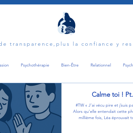
 de transparence,plus la confiance y re
ssion
Psychothérapie
Bien-Être
Relationnel
Psych
Harcèlement
Maladie
Deuil
Parentalité
Soutien
Calme toi ! Pt
#TW « J’ai vécu pire et j’suis p
Alors qu’elle entendait cette ph
n
Pardonner
Diagnostic
Trouble de l'humeur
Psy
millième fois, Léa éprouvait t
même sensation désagréable
poitrine. C'était une déclarat