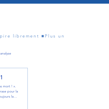
spire librement ■
analyse
Famille
.1
as mort ! ».
rase pour la
chiatre
oujours la
 dans sa
ion aussi