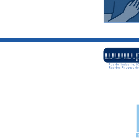
Trouble des Co
Sexualité
Émotions
Rue de l'industrie,
Rue des Pirogues de
N