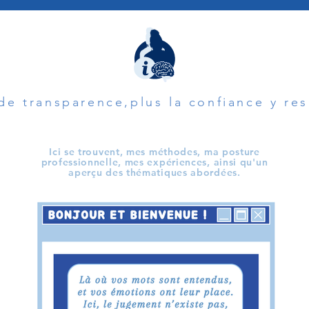
 de transparence,plus la confiance y re
Ici se trouvent, mes méthodes, ma posture
professionnelle, mes expériences, ainsi qu'un
aperçu des thématiques abordées.