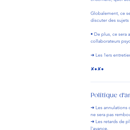
Globalement, ce se
discuter des sujets 
• De plus, ce sera 
collaborateurs psy
➜ Les 1ers entretie
✘●✘●
Politique d'a
➜ Les annulations d
ne sera pas rembo
➜ Les retards de pl
l'avance.