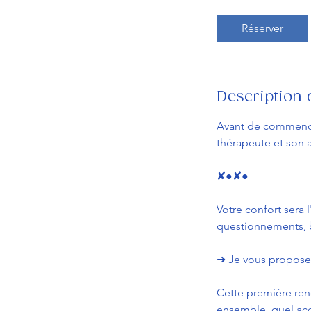
m
i
Réserver
n
Description 
Avant de commencer
thérapeute et son 
✘●✘●
Votre confort sera 
questionnements, b
➜ Je vous propose u
Cette première renc
ensemble, quel a