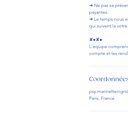
➜ Ne pas se présent
payantes.
➜ Le temps nous es
qui suivent la votre
✘●✘●
L'équipe comprend q
compte et les rend
Coordonnée
psy.marinetteingr
Paris, France