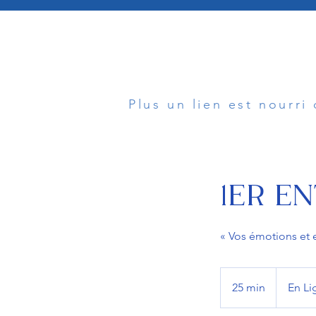
Plus un lien est nourri
1ER EN
« Vos émotions et 
25 min
2
En Li
5