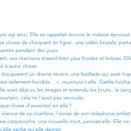
ours agi ainsi. Elle se rappelait encore le malaise éprouvé
lque chose de choquant en ligne : une vidéo brutale, part
t hantée pendant des jours.
t, ses réactions étaient bien plus froides et brèves. Elle
it à autre chose.
s évoquaient un drame récent, une fusillade qui avait frapp
C’est tellement horrible… », murmura-t-elle. Gaëlle hocha 
lle avait déjà vu les images et entendu les bruits : le sang
 pourtant, cela ne l’avait pas secouée.
que chose d’essentiel en elle ?
e silence de sa chambre, l’écran de son téléphone brillait
ne catastrophe, une nouvelle mort, pensait-elle. Elle ne 
elle sache qu’elle devrait.