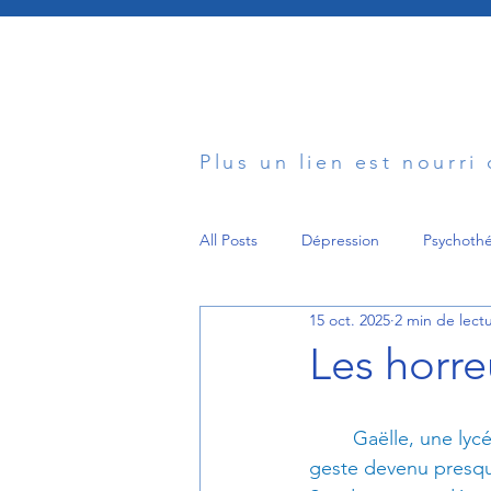
Plus un lien est nourri
All Posts
Dépression
Psychothé
15 oct. 2025
2 min de lect
Maladie
Deuil
Parentalit
Les horre
Trouble de l'humeur
Psychiatr
Gaëlle, une lycé
geste devenu presque