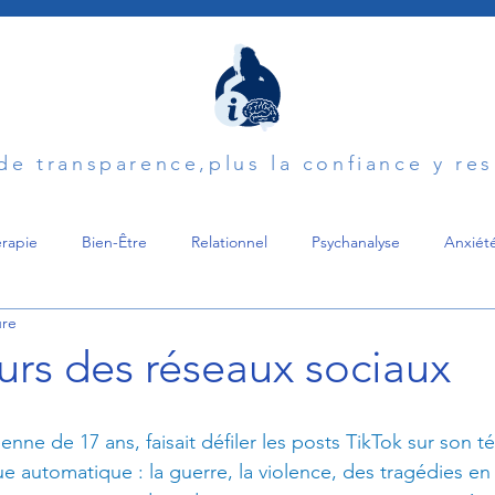
 de transparence,plus la confiance y re
rapie
Bien-Être
Relationnel
Psychanalyse
Anxiét
ure
é
Soutien
Famille
Communication
Pardonner
urs des réseaux sociaux
e
Trouble des Conduites Alimentaires
Burn-Out
Psych
enne de 17 ans, faisait défiler les posts TikTok sur son 
 automatique : la guerre, la violence, des tragédies e