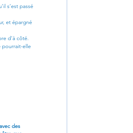
’il s’est passé 
ur, et épargné 
bre d’à côté.
 pourrait-elle 
avec des 