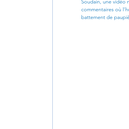
Soudain, une vidéo 
Sexualité
Procrastination
commentaires où l’hu
battement de paupiè