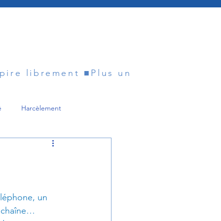
spire librement ■
é
Harcèlement
Diagnostic
ologue
Psychophobie
téléphone, un 
n chaîne… 