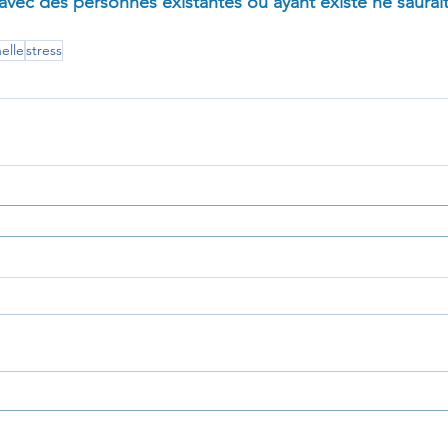
 avec des personnes existantes ou ayant existé ne saurai
elle
stress