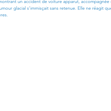
montrant un accident de voiture apparut, accompagnée 
Pensées Intrusives
Trouble Anxieux
TOC
Émotions
mour glacial s’immisçait sans retenue. Elle ne réagit qu
res.