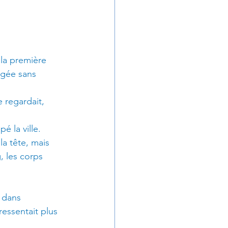
 la première 
agée sans 
 regardait, 
é la ville. 
la tête, mais 
, les corps 
 dans 
ressentait plus 