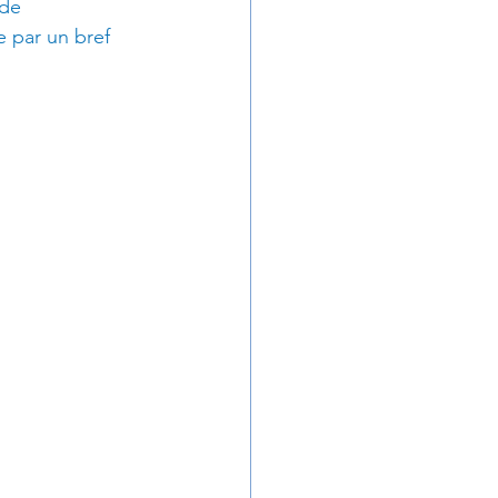
de 
Stress
e par un bref 