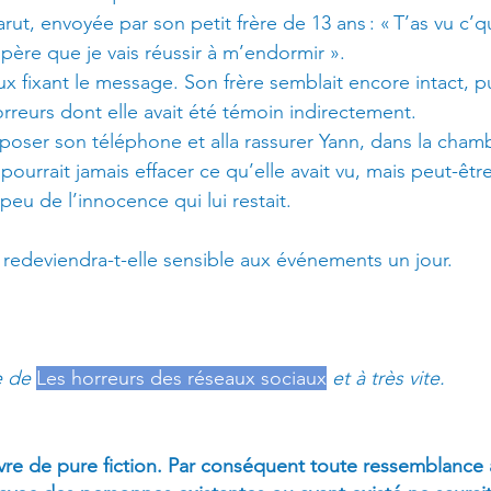
rut, envoyée par son petit frère de 13 ans : « T’as vu c’qu
père que je vais réussir à m’endormir ».
ux fixant le message. Son frère semblait encore intact, p
orreurs dont elle avait été témoin indirectement.
poser son téléphone et alla rassurer Yann, dans la cham
 pourrait jamais effacer ce qu’elle avait vu, mais peut-être
eu de l’innocence qui lui restait.
e redeviendra-t-elle sensible aux événements un jour.
e de 
Les horreurs des réseaux sociaux
 et à très vite.
vre de pure fiction. Par conséquent toute ressemblance 