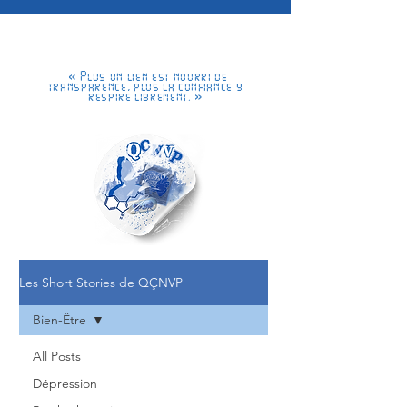
« Plus un lien est nourri de
transparence, plus la confiance y
respire librement. »
Les Short Stories de QÇNVP
Bien-Être
All Posts
Dépression