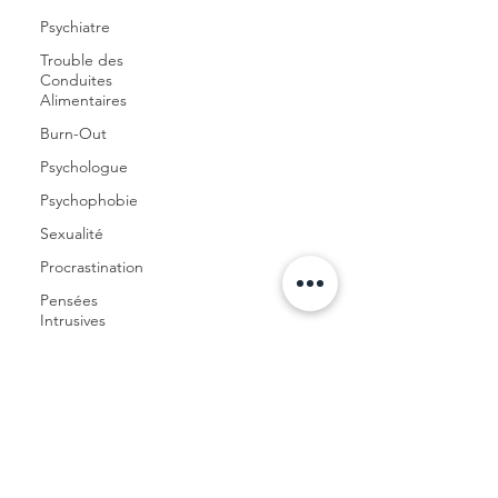
concerne le
Psychiatre
bien-être et
Trouble des
l'évolution
Conduites
Alimentaires
mentale et
physique.
Burn-Out
#énergie
Psychologue
#univers
Psychophobie
#soins
#alimentation
Sexualité
#modedevie
Procrastination
Pensées
Intrusives
Trouble
Posts à venir
Anxieux
TOC
Découvrez d'autres
catégories de ce blog ou
Émotions
revenez plus tard.
Stress